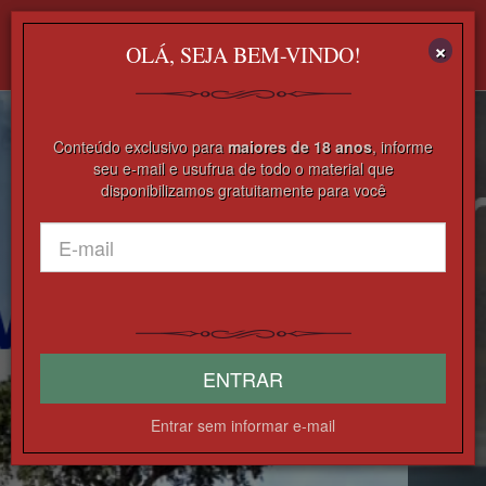
×
Mostr
OLÁ, SEJA BEM-VINDO!
Nave
Anterior
Pró
Conteúdo exclusivo para
maiores de 18 anos
, informe
seu e-mail e usufrua de todo o material que
CLIQUE E LEIA
disponibilizamos gratuitamente para você
ENTRAR
Entrar sem informar e-mail