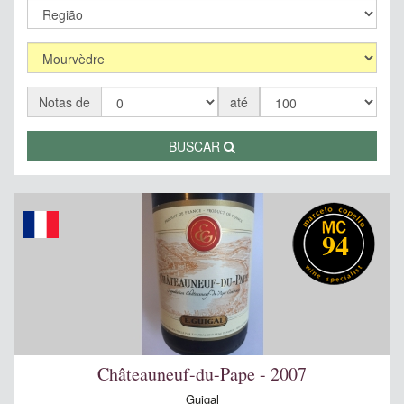
Notas de
até
BUSCAR
94
Châteauneuf-du-Pape - 2007
Guigal