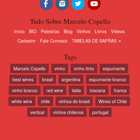
Tudo Sobre Marcelo Copello
Início
BIO
Palestras
Blog
Vinhos
Livros
Vídeos
Cadastro
Fale Conosco
TABELAS DE SAFRAS
Tags
Marcelo Copello
vinho
vinho tinto
espumante
best wines
brasil
argentina
espumante branco
vinho branco
red wine
italia
toscana
franca
white wine
chile
vinhos do brasil
Wines of Chile
vertical
vinhos chilenos
portugal