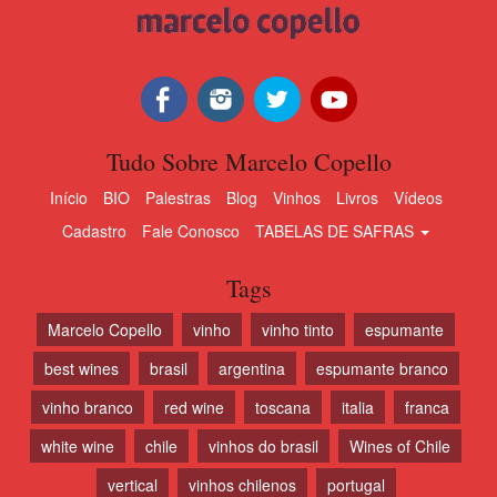
Tudo Sobre Marcelo Copello
Início
BIO
Palestras
Blog
Vinhos
Livros
Vídeos
Cadastro
Fale Conosco
TABELAS DE SAFRAS
Tags
Marcelo Copello
vinho
vinho tinto
espumante
best wines
brasil
argentina
espumante branco
vinho branco
red wine
toscana
italia
franca
white wine
chile
vinhos do brasil
Wines of Chile
vertical
vinhos chilenos
portugal