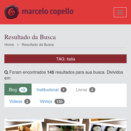
Mostr
Nave
Resultado da Busca
Home
Resultado da Busca
TAG: italia
Foram encontrados
145
resultados para sua busca. Divividos
em:
Blog
Institucional
Livros
12
1
0
Vídeos
Vinhos
2
130