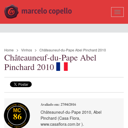
Mostr
Nave
Home
Vinhos
Châteauneuf-du-Pape Abel Pinchard 2010
Châteauneuf-du-Pape Abel
Pinchard 2010
Avaliado em: 27/04/2016
Châteauneuf-du-Pape 2010, Abel
86
Pinchard (Casa Flora,
www.casaflora.com.br ).