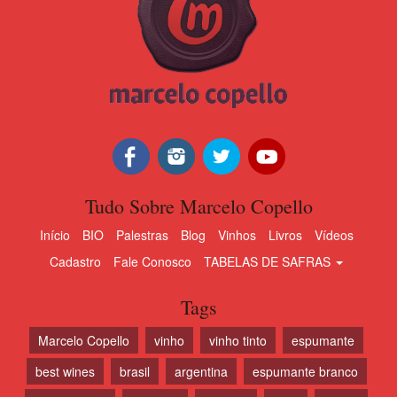
Tudo Sobre Marcelo Copello
Início
BIO
Palestras
Blog
Vinhos
Livros
Vídeos
Cadastro
Fale Conosco
TABELAS DE SAFRAS
Tags
Marcelo Copello
vinho
vinho tinto
espumante
best wines
brasil
argentina
espumante branco