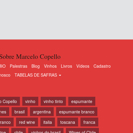
Sobre Marcelo Copello
BIO
Palestras
Blog
Vinhos
Livros
Vídeos
Cadastro
nosco
TABELAS DE SAFRAS
o Copello
vinho
vinho tinto
espumante
ines
brasil
argentina
espumante branco
branco
red wine
italia
toscana
franca
ine
chile
vinhos do brasil
Wines of Chile