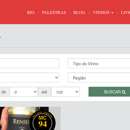
BIO
PALESTRAS
BLOG
VINHOS
LIV
o
s de
até
BUSCAR
94