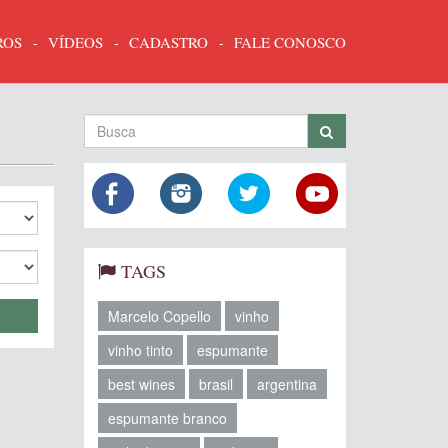
ROS
VÍDEOS
CADASTRO
FALE CONOSCO
TAGS
Marcelo Copello
vinho
vinho tinto
espumante
best wines
brasil
argentina
espumante branco