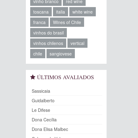
vinho branco
red wine
toscana
italia
white wine
franca
Wines of Chile
vinhos do brasil
vinhos chilenos
vertical
chile
sangiovese
ÚLTIMOS AVALIADOS
Sassicaia
Guidalberto
Le Difese
Dona Cecília
Dona Elisa Malbec