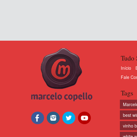
Tudo 
Início
Fale Co
Tags
Marcel
best w
vinho 
white w