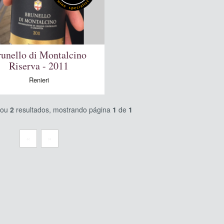
unello di Montalcino
Riserva - 2011
Renieri
nou
2
resultados, mostrando página
1
de
1
«
»