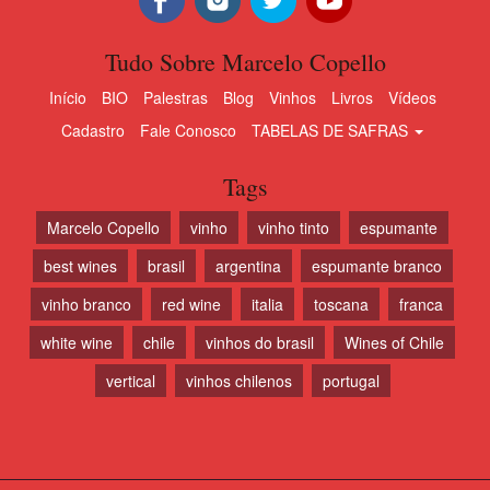
Tudo Sobre Marcelo Copello
Início
BIO
Palestras
Blog
Vinhos
Livros
Vídeos
Cadastro
Fale Conosco
TABELAS DE SAFRAS
Tags
Marcelo Copello
vinho
vinho tinto
espumante
best wines
brasil
argentina
espumante branco
vinho branco
red wine
italia
toscana
franca
white wine
chile
vinhos do brasil
Wines of Chile
vertical
vinhos chilenos
portugal