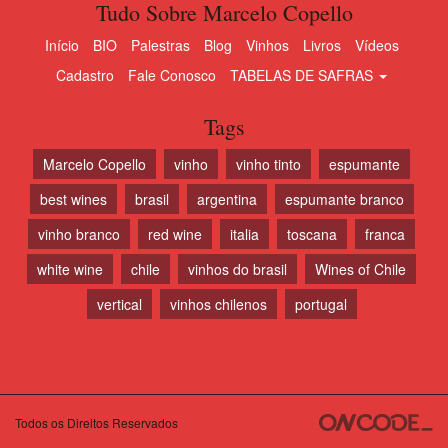
Tudo Sobre Marcelo Copello
Início
BIO
Palestras
Blog
Vinhos
Livros
Vídeos
Cadastro
Fale Conosco
TABELAS DE SAFRAS
Tags
Marcelo Copello
vinho
vinho tinto
espumante
best wines
brasil
argentina
espumante branco
vinho branco
red wine
italia
toscana
franca
white wine
chile
vinhos do brasil
Wines of Chile
vertical
vinhos chilenos
portugal
Todos os Direitos Reservados