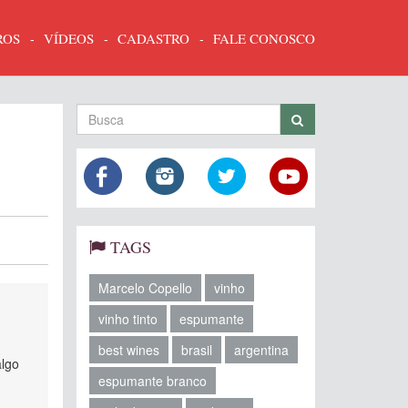
ROS
VÍDEOS
CADASTRO
FALE CONOSCO
TAGS
Marcelo Copello
vinho
vinho tinto
espumante
best wines
brasil
argentina
algo
espumante branco