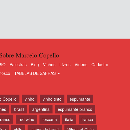
Sobre Marcelo Copello
BIO
Palestras
Blog
Vinhos
Livros
Vídeos
Cadastro
nosco
TABELAS DE SAFRAS
o Copello
vinho
vinho tinto
espumante
ines
brasil
argentina
espumante branco
branco
red wine
toscana
italia
franca
ine
chile
vinhos do brasil
Wines of Chile