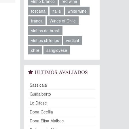
vinho branco
red wine
toscana
italia
white wine
franca
Wines of Chile
vinhos do brasil
vinhos chilenos
vertical
chile
sangiovese
ÚLTIMOS AVALIADOS
Sassicaia
Guidalberto
Le Difese
Dona Cecília
Dona Elisa Malbec