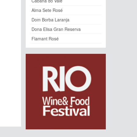
Cabana do Vale
Alma Sete Rosé
Dom Borba Laranja
Dona Elisa Gran Reserva
Flamant Rosé