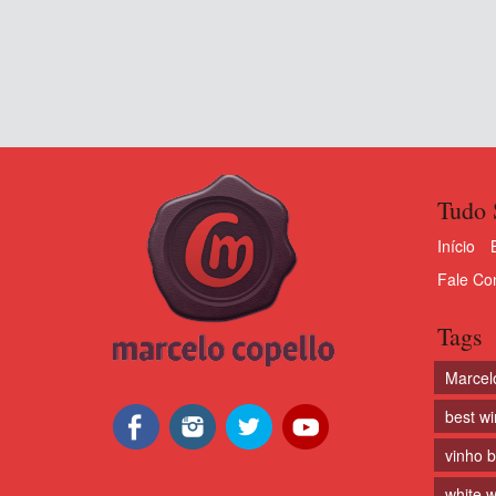
Tudo 
Início
Fale Co
Tags
Marcel
best w
vinho 
white w