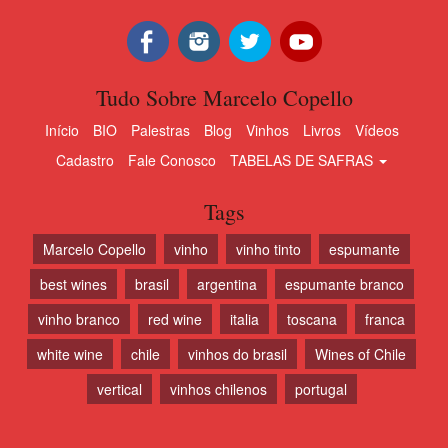
Tudo Sobre Marcelo Copello
Início
BIO
Palestras
Blog
Vinhos
Livros
Vídeos
Cadastro
Fale Conosco
TABELAS DE SAFRAS
Tags
Marcelo Copello
vinho
vinho tinto
espumante
best wines
brasil
argentina
espumante branco
vinho branco
red wine
italia
toscana
franca
white wine
chile
vinhos do brasil
Wines of Chile
vertical
vinhos chilenos
portugal