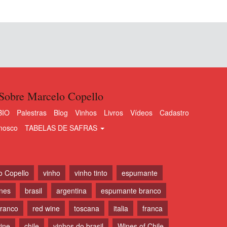
Sobre Marcelo Copello
BIO
Palestras
Blog
Vinhos
Livros
Vídeos
Cadastro
nosco
TABELAS DE SAFRAS
o Copello
vinho
vinho tinto
espumante
ines
brasil
argentina
espumante branco
branco
red wine
toscana
italia
franca
ine
chile
vinhos do brasil
Wines of Chile