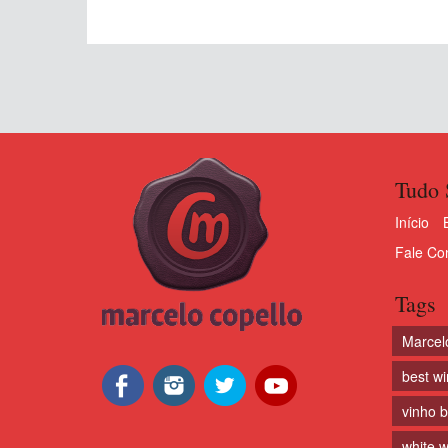
Tudo 
Início
Fale Co
Tags
Marcel
best w
vinho 
white w