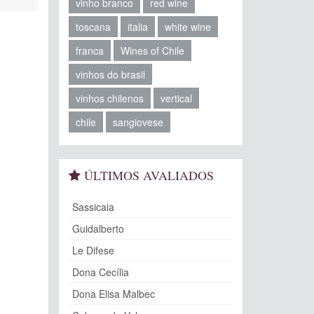
vinho branco
red wine
toscana
italia
white wine
franca
Wines of Chile
vinhos do brasil
vinhos chilenos
vertical
chile
sangiovese
ÚLTIMOS AVALIADOS
Sassicaia
Guidalberto
Le Difese
Dona Cecília
Dona Elisa Malbec