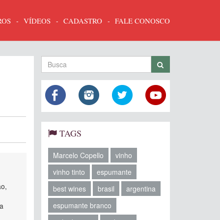
ROS
VÍDEOS
CADASTRO
FALE CONOSCO
TAGS
Marcelo Copello
vinho
vinho tinto
espumante
ão,
best wines
brasil
argentina
espumante branco
 a