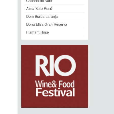
Cabana do Vale
Alma Sete Rosé
Dom Borba Laranja
Dona Elisa Gran Reserva
Flamant Rosé