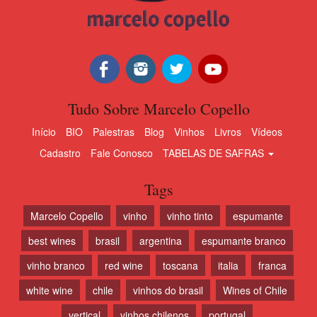
Tudo Sobre Marcelo Copello
Início
BIO
Palestras
Blog
Vinhos
Livros
Vídeos
Cadastro
Fale Conosco
TABELAS DE SAFRAS
Tags
Marcelo Copello
vinho
vinho tinto
espumante
best wines
brasil
argentina
espumante branco
vinho branco
red wine
toscana
italia
franca
white wine
chile
vinhos do brasil
Wines of Chile
vertical
vinhos chilenos
portugal