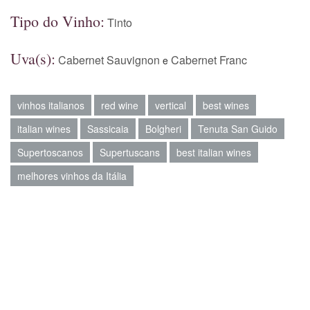
Tipo do Vinho:
Tinto
Uva(s):
Cabernet Sauvignon
Cabernet Franc
e
vinhos italianos
red wine
vertical
best wines
italian wines
Sassicaia
Bolgheri
Tenuta San Guido
Supertoscanos
Supertuscans
best italian wines
melhores vinhos da Itália