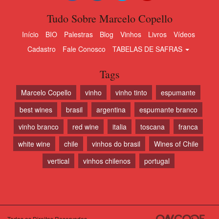
Tudo Sobre Marcelo Copello
Início
BIO
Palestras
Blog
Vinhos
Livros
Vídeos
Cadastro
Fale Conosco
TABELAS DE SAFRAS
Tags
Marcelo Copello
vinho
vinho tinto
espumante
best wines
brasil
argentina
espumante branco
vinho branco
red wine
italia
toscana
franca
white wine
chile
vinhos do brasil
Wines of Chile
vertical
vinhos chilenos
portugal
Todos os Direitos Reservados