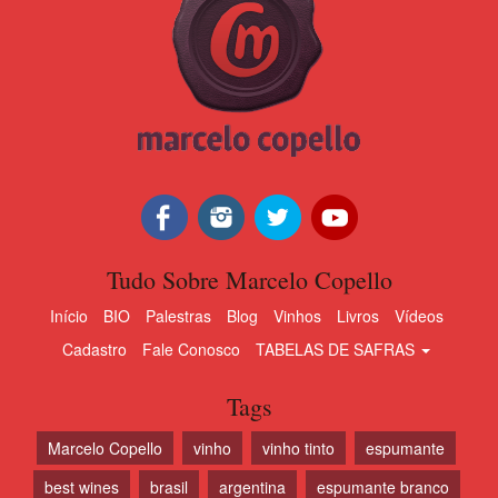
Tudo Sobre Marcelo Copello
Início
BIO
Palestras
Blog
Vinhos
Livros
Vídeos
Cadastro
Fale Conosco
TABELAS DE SAFRAS
Tags
Marcelo Copello
vinho
vinho tinto
espumante
best wines
brasil
argentina
espumante branco