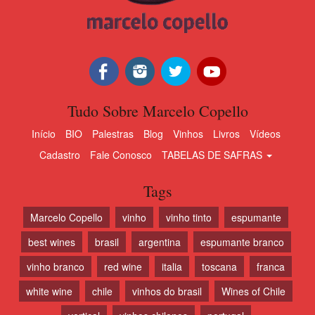
Tudo Sobre Marcelo Copello
Início
BIO
Palestras
Blog
Vinhos
Livros
Vídeos
Cadastro
Fale Conosco
TABELAS DE SAFRAS
Tags
Marcelo Copello
vinho
vinho tinto
espumante
best wines
brasil
argentina
espumante branco
vinho branco
red wine
italia
toscana
franca
white wine
chile
vinhos do brasil
Wines of Chile