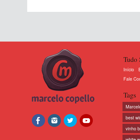
Tudo 
Início
Fale Co
Tags
Marcel
best w
vinho 
white w