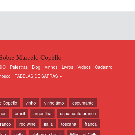
Sobre Marcelo Copello
BIO
Palestras
Blog
Vinhos
Livros
Vídeos
Cadastro
nosco
TABELAS DE SAFRAS
o Copello
vinho
vinho tinto
espumante
ines
brasil
argentina
espumante branco
branco
red wine
italia
toscana
franca
ine
chile
vinhos do brasil
Wines of Chile