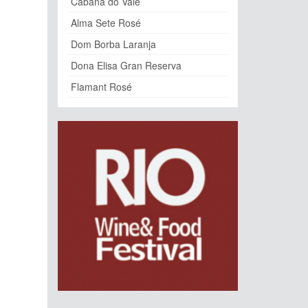
Cabana do Vale
Alma Sete Rosé
Dom Borba Laranja
Dona Elisa Gran Reserva
Flamant Rosé