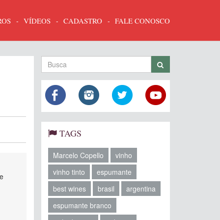
ROS
VÍDEOS
CADASTRO
FALE CONOSCO
TAGS
Marcelo Copello
vinho
vinho tinto
espumante
de
best wines
brasil
argentina
s
espumante branco