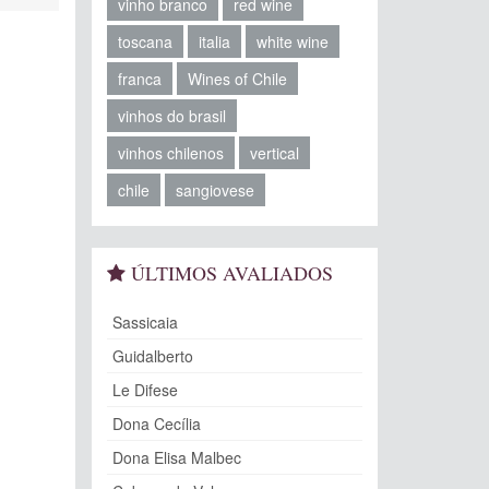
vinho branco
red wine
toscana
italia
white wine
franca
Wines of Chile
vinhos do brasil
vinhos chilenos
vertical
chile
sangiovese
ÚLTIMOS AVALIADOS
Sassicaia
Guidalberto
Le Difese
Dona Cecília
Dona Elisa Malbec