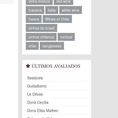
vinho branco
red wine
toscana
italia
white wine
franca
Wines of Chile
vinhos do brasil
vinhos chilenos
vertical
chile
sangiovese
ÚLTIMOS AVALIADOS
Sassicaia
Guidalberto
Le Difese
Dona Cecília
Dona Elisa Malbec