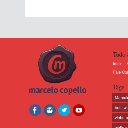
Tudo 
Início
Fale Co
Tags
Marcel
best w
vinho 
white w