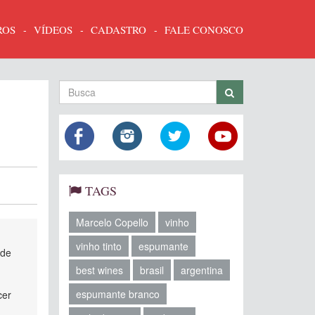
ROS
VÍDEOS
CADASTRO
FALE CONOSCO
TAGS
Marcelo Copello
vinho
vinho tinto
espumante
 de
best wines
brasil
argentina
espumante branco
cer