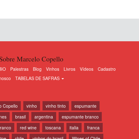
Sobre Marcelo Copello
BIO
Palestras
Blog
Vinhos
Livros
Vídeos
Cadastro
nosco
TABELAS DE SAFRAS
o Copello
vinho
vinho tinto
espumante
ines
brasil
argentina
espumante branco
branco
red wine
toscana
italia
franca
ine
chile
vinhos do brasil
Wines of Chile