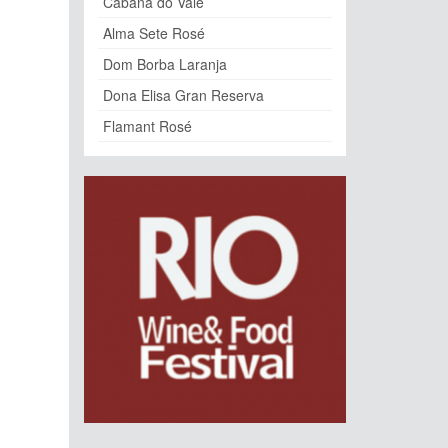
Cabana do Vale
Alma Sete Rosé
Dom Borba Laranja
Dona Elisa Gran Reserva
Flamant Rosé