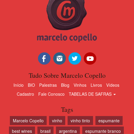
Tudo Sobre Marcelo Copello
Início
BIO
Palestras
Blog
Vinhos
Livros
Vídeos
Cadastro
Fale Conosco
TABELAS DE SAFRAS
Tags
Marcelo Copello
vinho
vinho tinto
espumante
best wines
brasil
argentina
espumante branco