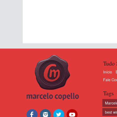
Tudo 
Início
Fale Co
Tags
Marcel
best w