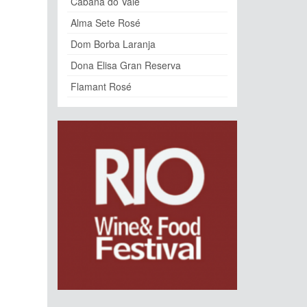
Cabana do Vale
Alma Sete Rosé
Dom Borba Laranja
Dona Elisa Gran Reserva
Flamant Rosé