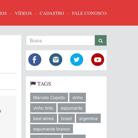
ROS
VÍDEOS
CADASTRO
FALE CONOSCO
TAGS
Marcelo Copello
vinho
vinho tinto
espumante
o
best wines
brasil
argentina
espumante branco