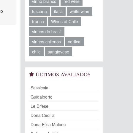
vinho branco
red wine
io
toscana
italia
white wine
franca
Wines of Chile
vinhos do brasil
vinhos chilenos
vertical
chile
sangiovese
ÚLTIMOS AVALIADOS
Sassicaia
Guidalberto
Le Difese
Dona Cecília
Dona Elisa Malbec