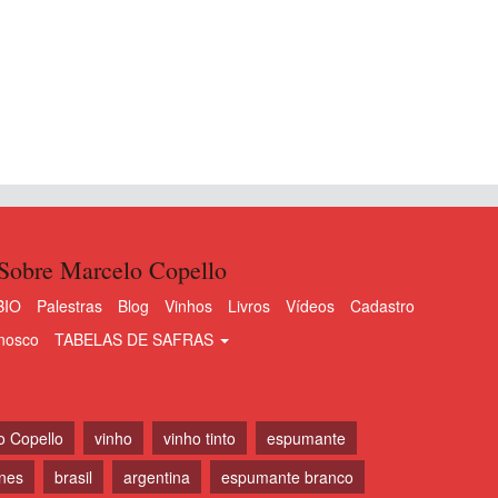
Sobre Marcelo Copello
BIO
Palestras
Blog
Vinhos
Livros
Vídeos
Cadastro
nosco
TABELAS DE SAFRAS
o Copello
vinho
vinho tinto
espumante
ines
brasil
argentina
espumante branco