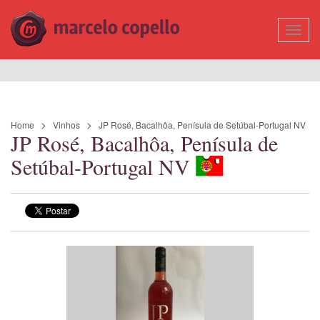
Mostr
Nave
Home
Vinhos
JP Rosé, Bacalhôa, Penísula de Setúbal-Portugal NV
JP Rosé, Bacalhôa, Penísula de
Setúbal-Portugal NV