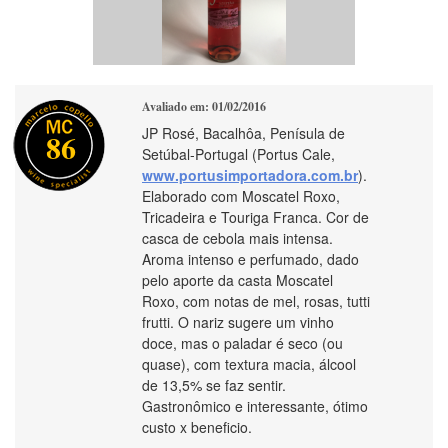
Avaliado em: 01/02/2016
JP Rosé, Bacalhôa, Penísula de
86
Setúbal-Portugal (Portus Cale,
www.portusimportadora.com.br
).
Elaborado com Moscatel Roxo,
Tricadeira e Touriga Franca. Cor de
casca de cebola mais intensa.
Aroma intenso e perfumado, dado
pelo aporte da casta Moscatel
Roxo, com notas de mel, rosas, tutti
frutti. O nariz sugere um vinho
doce, mas o paladar é seco (ou
quase), com textura macia, álcool
de 13,5% se faz sentir.
Gastronômico e interessante, ótimo
custo x beneficio.