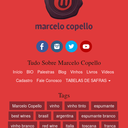
Tudo Sobre Marcelo Copello
Início
BIO
Palestras
Blog
Vinhos
Livros
Vídeos
Cadastro
Fale Conosco
TABELAS DE SAFRAS
Tags
Marcelo Copello
vinho
vinho tinto
espumante
best wines
brasil
argentina
espumante branco
vinho branco
red wine
italia
toscana
franca