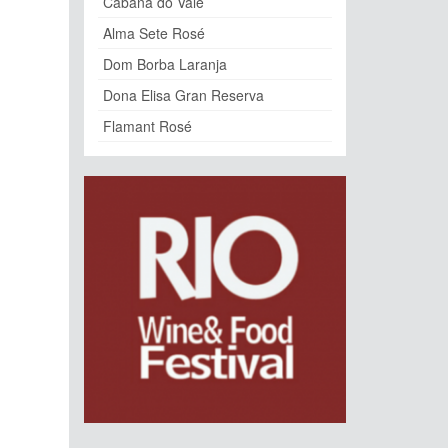
Cabana do Vale
Alma Sete Rosé
Dom Borba Laranja
Dona Elisa Gran Reserva
Flamant Rosé