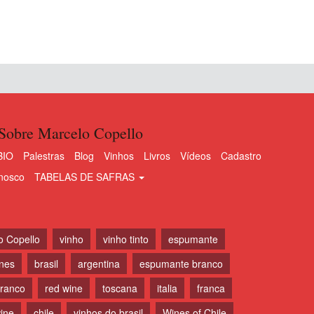
Sobre Marcelo Copello
BIO
Palestras
Blog
Vinhos
Livros
Vídeos
Cadastro
nosco
TABELAS DE SAFRAS
o Copello
vinho
vinho tinto
espumante
ines
brasil
argentina
espumante branco
branco
red wine
toscana
italia
franca
ine
chile
vinhos do brasil
Wines of Chile