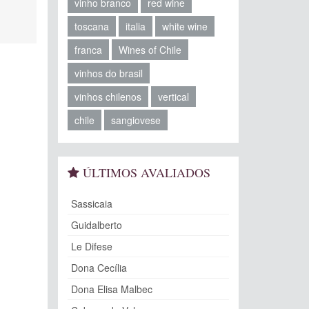
vinho branco
red wine
toscana
italia
white wine
franca
Wines of Chile
vinhos do brasil
vinhos chilenos
vertical
chile
sangiovese
ÚLTIMOS AVALIADOS
Sassicaia
Guidalberto
Le Difese
Dona Cecília
Dona Elisa Malbec