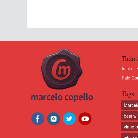
Tudo 
Início
Fale Co
Tags
Marcel
best w
vinho 
white w