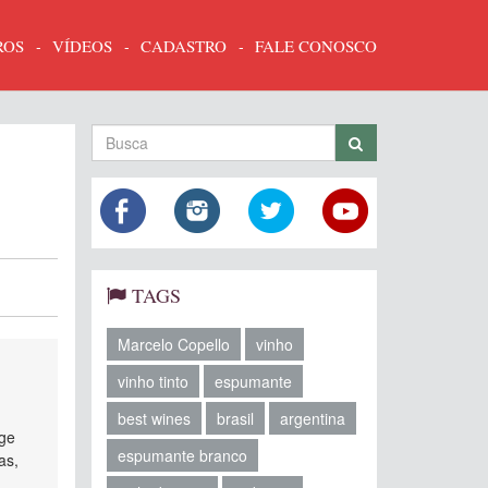
ROS
VÍDEOS
CADASTRO
FALE CONOSCO
TAGS
Marcelo Copello
vinho
vinho tinto
espumante
best wines
brasil
argentina
age
espumante branco
as,