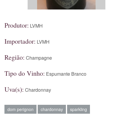
Produtor:
LVMH
Importador:
LVMH
Região:
Champagne
Tipo do Vinho:
Espumante Branco
Uva(s):
Chardonnay
dom perignon
chardonnay
sparkling