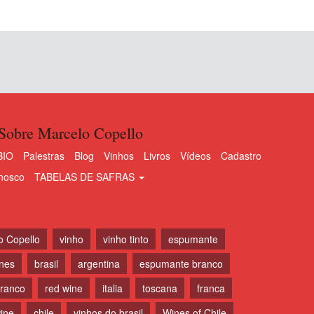
Sobre Marcelo Copello
BIO
Palestras
Blog
Vinhos
Livros
Vídeos
Cadastro
nosco
TABELAS DE SAFRAS
o Copello
vinho
vinho tinto
espumante
ines
brasil
argentina
espumante branco
branco
red wine
italia
toscana
franca
ine
chile
vinhos do brasil
Wines of Chile