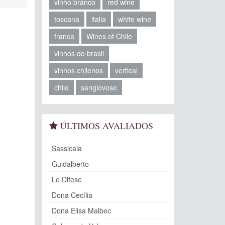
vinho branco
red wine
toscana
italia
white wine
franca
Wines of Chile
vinhos do brasil
vinhos chilenos
vertical
chile
sangiovese
ÚLTIMOS AVALIADOS
Sassicaia
Guidalberto
Le Difese
Dona Cecília
Dona Elisa Malbec