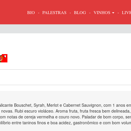
BIO
PALESTRAS
BLOG
VINHOS
LIV
Alicante Bouschet, Syrah, Merlot e Cabernet Sauvignon, com 1 anos e
 novas. Rubi escuro violáceo. Aroma fruta, fruta fresca bem delineada,
m notas de cereja vermelha e couro novo. Paladar de bom corpo, s
líbrio entre taninos finos e boa acidez, gastronômico e com bom vol