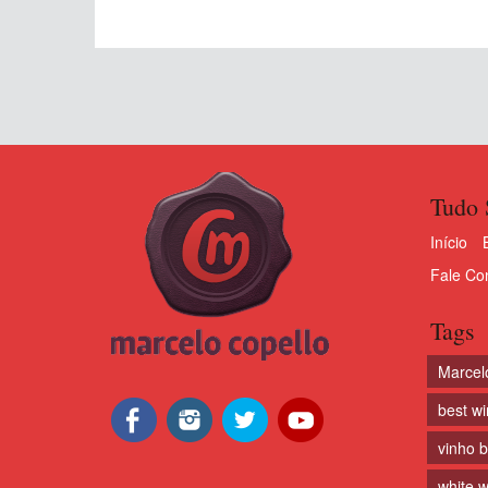
Tudo 
Início
Fale Co
Tags
Marcel
best w
vinho 
white w