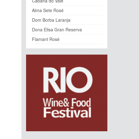
Cabana do Vale
Alma Sete Rosé
Dom Borba Laranja
Dona Elisa Gran Reserva
Flamant Rosé