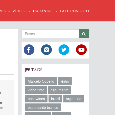
ROS
VÍDEOS
CADASTRO
FALE CONOSCO
TAGS
Marcelo Copello
vinho
vinho tinto
espumante
m
best wines
brasil
argentina
em
espumante branco
ume