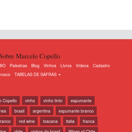
Sobre Marcelo Copello
BIO
Palestras
Blog
Vinhos
Livros
Vídeos
Cadastro
nosco
TABELAS DE SAFRAS
o Copello
vinho
vinho tinto
espumante
ines
brasil
argentina
espumante branco
branco
red wine
toscana
italia
franca
ine
chile
vinhos do brasil
Wines of Chile