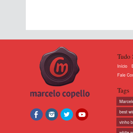
Tudo 
Início
Fale Co
Tags
Marcel
best w
vinho 
white w