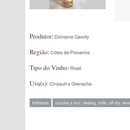
Produtor:
Domaine Gavoty
Região:
Côtes de Provence
Tipo do Vinho:
Rosé
Uva(s):
Cinsault
Grenache
e
brilhante
concha y toro, riesling, chile, off-dry, lev