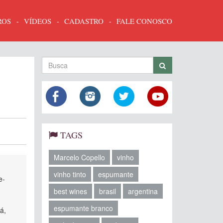
ROS
VÍDEOS
CADASTRO
FALE CONOSCO
TAGS
Marcelo Copello
vinho
vinho tinto
espumante
e-
best wines
brasil
argentina
espumante branco
á,