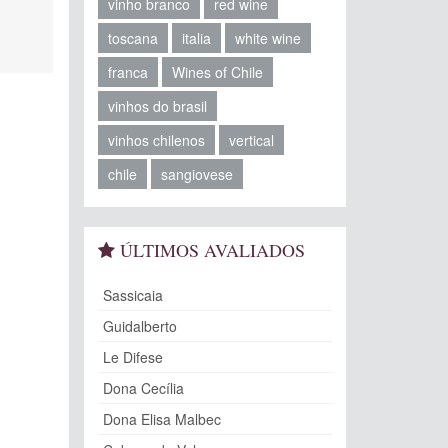
vinho branco
red wine
toscana
italia
white wine
franca
Wines of Chile
vinhos do brasil
vinhos chilenos
vertical
chile
sangiovese
ÚLTIMOS AVALIADOS
Sassicaia
Guidalberto
Le Difese
Dona Cecília
Dona Elisa Malbec