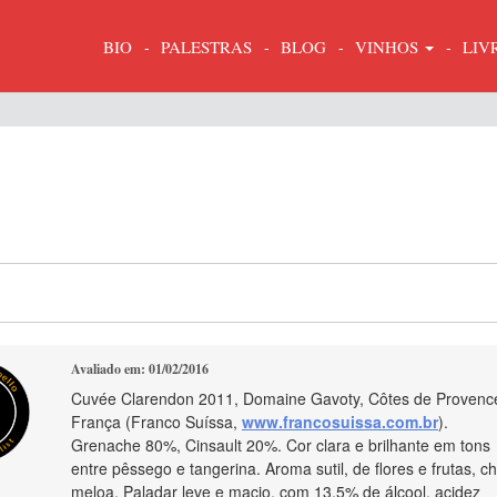
BIO
PALESTRAS
BLOG
VINHOS
LIV
Avaliado em: 01/02/2016
Cuvée Clarendon 2011, Domaine Gavoty, Côtes de Provenc
França (Franco Suíssa,
www.francosuissa.com.br
).
Grenache 80%, Cinsault 20%. Cor clara e brilhante em tons
entre pêssego e tangerina. Aroma sutil, de flores e frutas, ch
meloa. Paladar leve e macio, com 13,5% de álcool, acidez