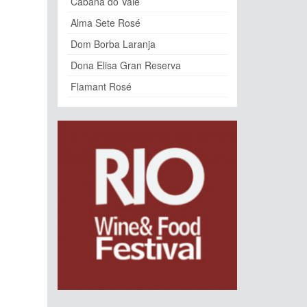
Cabana do Vale
Alma Sete Rosé
Dom Borba Laranja
Dona Elisa Gran Reserva
Flamant Rosé