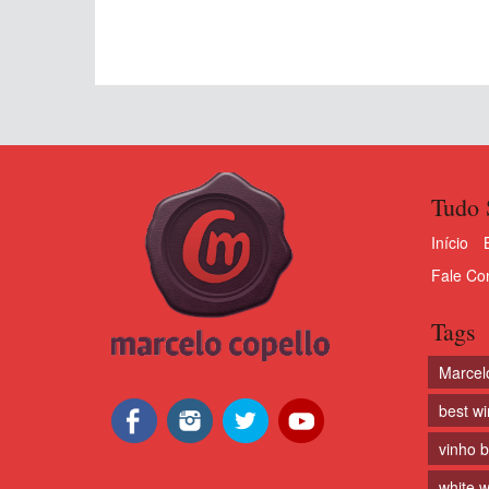
Tudo 
Início
Fale Co
Tags
Marcel
best w
vinho 
white w