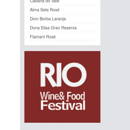
Cabana do Vale
Alma Sete Rosé
Dom Borba Laranja
Dona Elisa Gran Reserva
Flamant Rosé