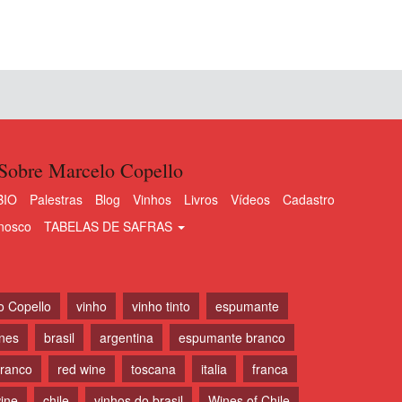
Sobre Marcelo Copello
BIO
Palestras
Blog
Vinhos
Livros
Vídeos
Cadastro
nosco
TABELAS DE SAFRAS
o Copello
vinho
vinho tinto
espumante
ines
brasil
argentina
espumante branco
branco
red wine
toscana
italia
franca
ine
chile
vinhos do brasil
Wines of Chile