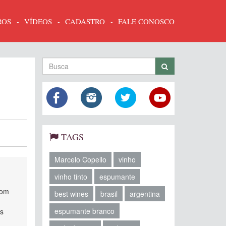
ROS
VÍDEOS
CADASTRO
FALE CONOSCO
TAGS
Marcelo Copello
vinho
vinho tinto
espumante
com
best wines
brasil
argentina
espumante branco
is