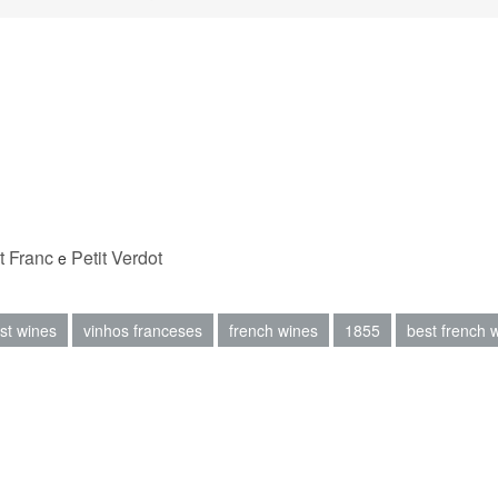
t Franc
Petit Verdot
e
st wines
vinhos franceses
french wines
1855
best french 