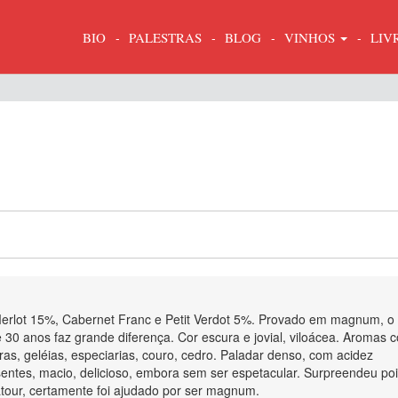
BIO
PALESTRAS
BLOG
VINHOS
LIV
erlot 15%, Cabernet Franc e Petit Verdot 5%. Provado em magnum, o
30 anos faz grande diferença. Cor escura e jovial, viloácea. Aromas 
ras, geléias, especiarias, couro, cedro. Paladar denso, com acidez
sentes, macio, delicioso, embora sem ser espetacular. Surpreendeu po
tour, certamente foi ajudado por ser magnum.