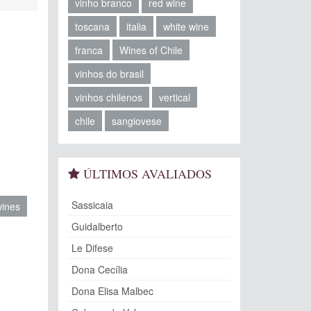
vinho branco
red wine
toscana
italia
white wine
franca
Wines of Chile
vinhos do brasil
vinhos chilenos
vertical
chile
sangiovese
ÚLTIMOS AVALIADOS
Sassicaia
wines
Guidalberto
Le Difese
Dona Cecília
Dona Elisa Malbec