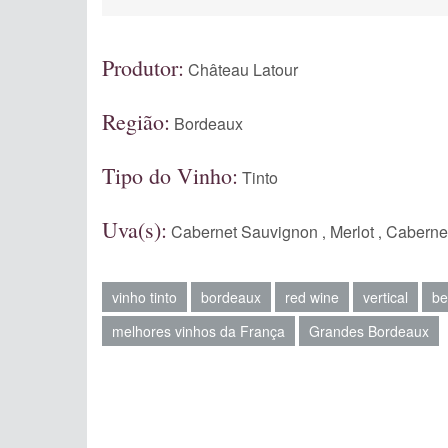
Produtor:
Château Latour
Região:
Bordeaux
Tipo do Vinho:
Tinto
Uva(s):
Cabernet Sauvignon
Merlot
Caberne
,
,
vinho tinto
bordeaux
red wine
vertical
be
melhores vinhos da França
Grandes Bordeaux