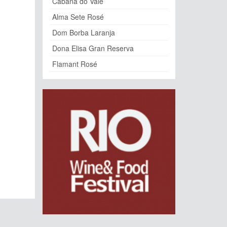
Cabana do Vale
Alma Sete Rosé
Dom Borba Laranja
Dona Elisa Gran Reserva
Flamant Rosé