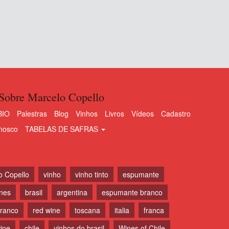
Sobre Marcelo Copello
BIO
Palestras
Blog
Vinhos
Livros
Vídeos
Cadastro
nosco
TABELAS DE SAFRAS
o Copello
vinho
vinho tinto
espumante
ines
brasil
argentina
espumante branco
branco
red wine
toscana
italia
franca
ine
chile
vinhos do brasil
Wines of Chile