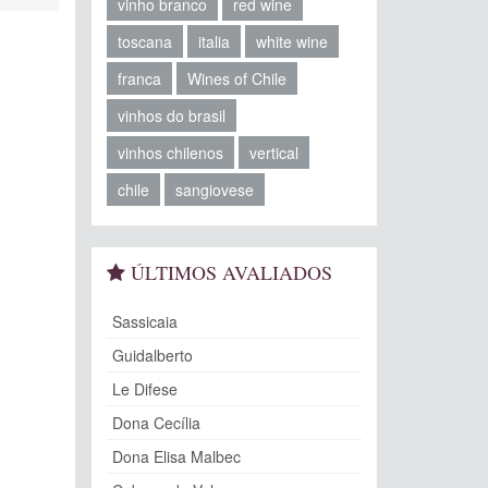
vinho branco
red wine
toscana
italia
white wine
franca
Wines of Chile
vinhos do brasil
vinhos chilenos
vertical
chile
sangiovese
ÚLTIMOS AVALIADOS
Sassicaia
Guidalberto
Le Difese
Dona Cecília
Dona Elisa Malbec