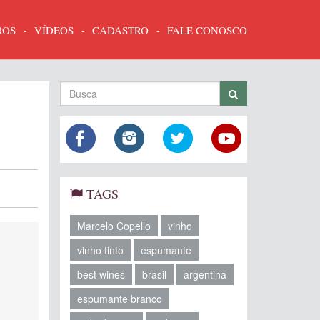
ROS
VÍDEOS
CADASTRO
FALE CONOSCO
TAGS
Marcelo Copello
vinho
vinho tinto
espumante
best wines
brasil
argentina
espumante branco