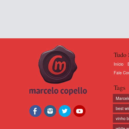
Tudo 
Início
Fale Co
Tags
Marcel
best w
vinho 
white w