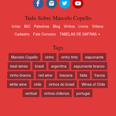
Tudo Sobre Marcelo Copello
Início
BIO
Palestras
Blog
Vinhos
Livros
Vídeos
Cadastro
Fale Conosco
TABELAS DE SAFRAS
Tags
Marcelo Copello
vinho
vinho tinto
espumante
best wines
brasil
argentina
espumante branco
vinho branco
red wine
toscana
italia
franca
white wine
chile
vinhos do brasil
Wines of Chile
vertical
vinhos chilenos
portugal