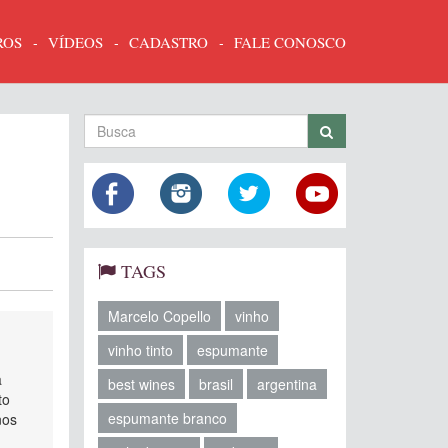
ROS
VÍDEOS
CADASTRO
FALE CONOSCO
TAGS
Marcelo Copello
vinho
vinho tinto
espumante
a
best wines
brasil
argentina
to
espumante branco
nos