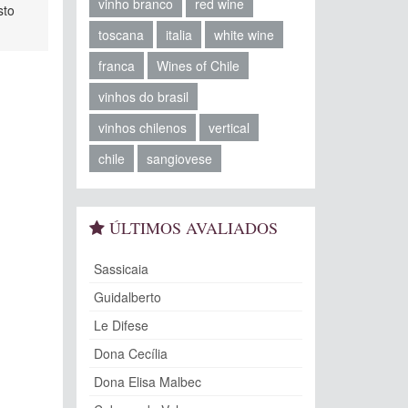
vinho branco
red wine
sto
toscana
italia
white wine
franca
Wines of Chile
vinhos do brasil
vinhos chilenos
vertical
chile
sangiovese
ÚLTIMOS AVALIADOS
Sassicaia
Guidalberto
Le Difese
Dona Cecília
Dona Elisa Malbec