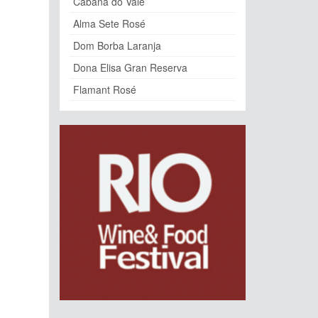
Cabana do Vale
Alma Sete Rosé
Dom Borba Laranja
Dona Elisa Gran Reserva
Flamant Rosé