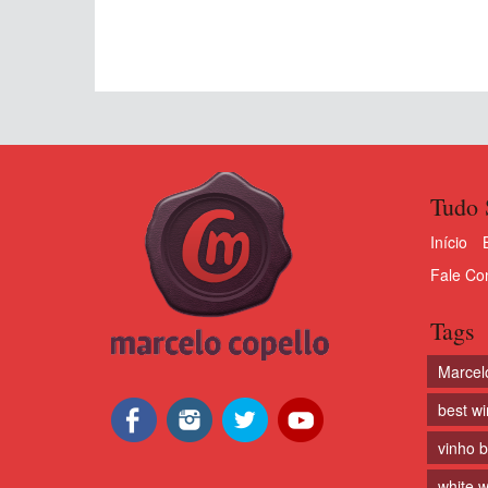
Tudo 
Início
Fale Co
Tags
Marcel
best w
vinho 
white w