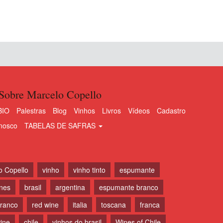
Sobre Marcelo Copello
BIO
Palestras
Blog
Vinhos
Livros
Vídeos
Cadastro
nosco
TABELAS DE SAFRAS
o Copello
vinho
vinho tinto
espumante
ines
brasil
argentina
espumante branco
branco
red wine
italia
toscana
franca
ine
chile
vinhos do brasil
Wines of Chile