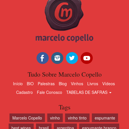
Tudo Sobre Marcelo Copello
Início
BIO
Palestras
Blog
Vinhos
Livros
Vídeos
Cadastro
Fale Conosco
TABELAS DE SAFRAS
Tags
Marcelo Copello
vinho
vinho tinto
espumante
best wines
brasil
argentina
espumante branco