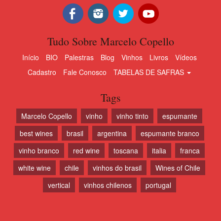
Tudo Sobre Marcelo Copello
Início
BIO
Palestras
Blog
Vinhos
Livros
Vídeos
Cadastro
Fale Conosco
TABELAS DE SAFRAS
Tags
Marcelo Copello
vinho
vinho tinto
espumante
best wines
brasil
argentina
espumante branco
vinho branco
red wine
toscana
italia
franca
white wine
chile
vinhos do brasil
Wines of Chile
vertical
vinhos chilenos
portugal