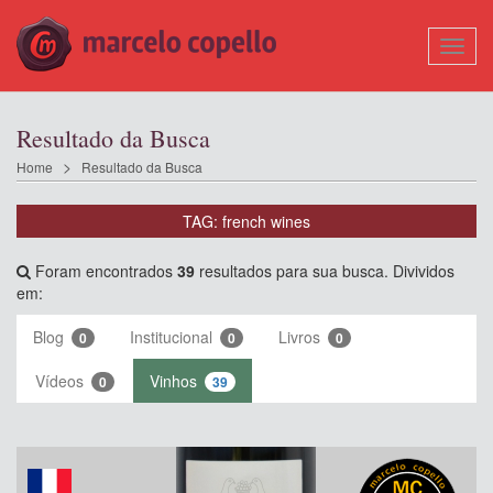
Mostr
Nave
Resultado da Busca
Home
Resultado da Busca
TAG: french wines
Foram encontrados
39
resultados para sua busca. Divividos
em:
Blog
Institucional
Livros
0
0
0
Vídeos
Vinhos
0
39