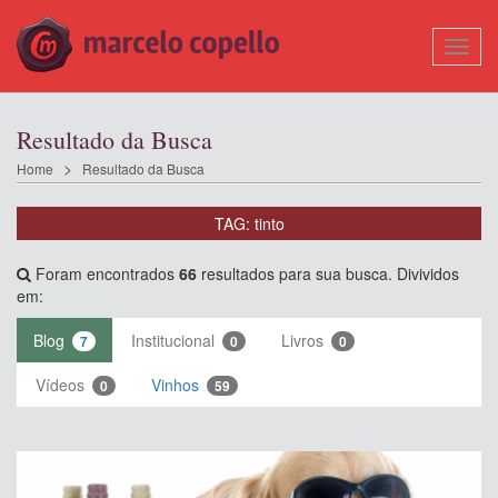
Mostr
Nave
Resultado da Busca
Home
Resultado da Busca
TAG: tinto
Foram encontrados
66
resultados para sua busca. Divividos
em:
Blog
Institucional
Livros
7
0
0
Vídeos
Vinhos
0
59