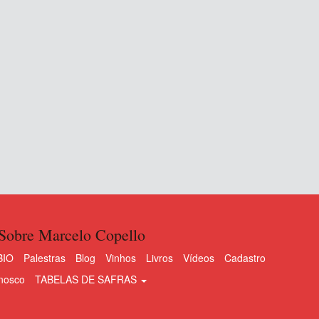
Sobre Marcelo Copello
BIO
Palestras
Blog
Vinhos
Livros
Vídeos
Cadastro
nosco
TABELAS DE SAFRAS