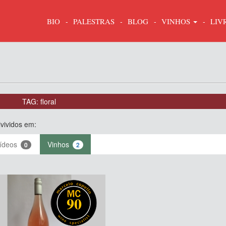
BIO
PALESTRAS
BLOG
VINHOS
LIV
TAG: floral
vividos em:
ídeos
Vinhos
0
2
90