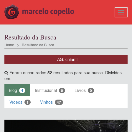
Mostr
Nave
Resultado da Busca
Home
Resultado da Busca
TAG: chianti
Foram encontrados
52
resultados para sua busca. Divividos
em:
Blog
Institucional
Livros
4
0
0
Vídeos
Vinhos
1
47