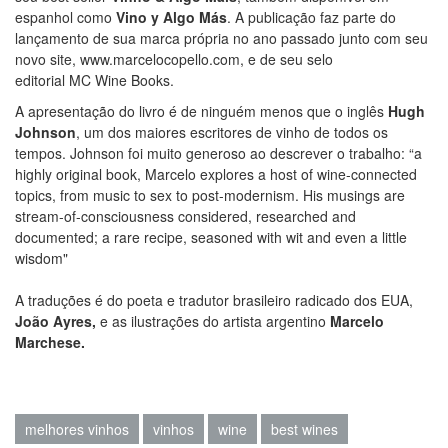
espanhol como
Vino y Algo Más
. A publicação faz parte do
lançamento de sua marca própria no ano passado junto com seu
novo site, www.marcelocopello.com, e de seu selo
editorial MC Wine Books.
A apresentação do livro é de ninguém menos que o inglês
Hugh
Johnson
, um dos maiores escritores de vinho de todos os
tempos. Johnson foi muito generoso ao descrever o trabalho: “a
highly original book, Marcelo explores a host of wine-connected
topics, from music to sex to post-modernism. His musings are
stream-of-consciousness considered, researched and
documented; a rare recipe, seasoned with wit and even a little
wisdom"
A traduções é do poeta e tradutor brasileiro radicado dos EUA,
João Ayres,
e as ilustrações do artista argentino
Marcelo
Marchese.
melhores vinhos
vinhos
wine
best wines