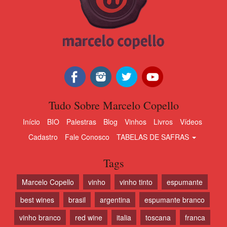
Tudo Sobre Marcelo Copello
Início
BIO
Palestras
Blog
Vinhos
Livros
Vídeos
Cadastro
Fale Conosco
TABELAS DE SAFRAS
Tags
Marcelo Copello
vinho
vinho tinto
espumante
best wines
brasil
argentina
espumante branco
vinho branco
red wine
italia
toscana
franca