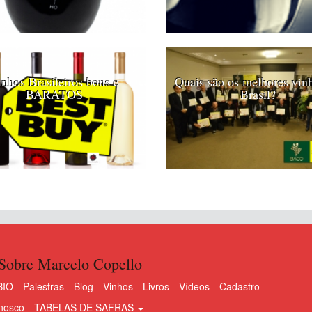
nhos Brasileiros bons e
Quais são os melhores vin
BARATOS
Brasil?
Sobre Marcelo Copello
BIO
Palestras
Blog
Vinhos
Livros
Vídeos
Cadastro
nosco
TABELAS DE SAFRAS