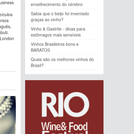
usiness
envelhecimento do cérebro
Sabia que o beijo foi inventado
eículos
graças ao vinho?
ursos
uguês,
Vinho & Gastrite - dicas para
buti.
estômagos mais sensíveis
a London
Vinhos Brasileiros bons e
BARATOS
Quais são os melhores vinhos do
Brasil?
ntado