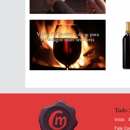
Vinho & Gastrite - dicas para
Vi
estômagos mais sensíveis
Tudo 
Início
Fale Co