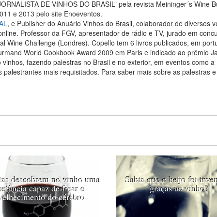
 JORNALISTA DE VINHOS DO BRASIL” pela revista Meininger´s Wine B
2011 e 2013 pelo site Enoeventos.
AL
, e Publisher do Anuário Vinhos do Brasil, colaborador de diversos v
 online. Professor da FGV, apresentador de rádio e TV, jurado em conc
nal Wine Challenge (Londres). Copello tem 6 livros publicados, em port
urmand World Cookbook Award 2009 em Paris e indicado ao prêmio Ja
 vinhos, fazendo palestras no Brasil e no exterior, em eventos como 
 palestrantes mais requisitados. Para saber mais sobre as palestras e
stas descobrem no vinho uma
Sabia que o beijo foi inve
bstância capaz de frear o
graças ao vinho?
velhecimento do cérebro