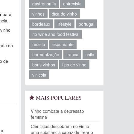
gastronomia
entrevista
vinhos
dica de vinho
r para
ncia.
bordeaux
lifestyle
portugal
 vinho
rio wine and food festival
receita
espumante
rafa do
harmonização
franca
chile
to de
bons vinhos
tipo de vinho
vinicola
MAIS POPULARES
Vinho combate a depressão
feminina
Cientistas descobrem no vinho
ra
uma substância capaz de frear o