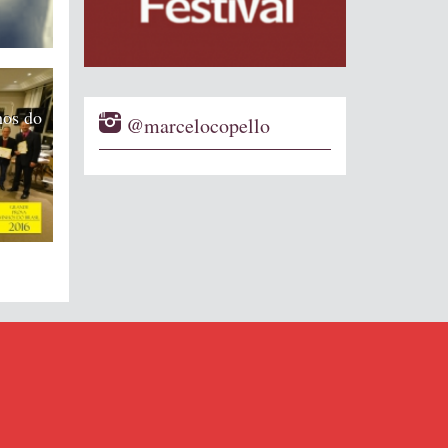
hos do
@marcelocopello