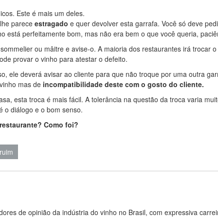
cos. Este é mais um deles.
 lhe parece
estragado
e quer devolver esta garrafa. Você só deve pedi
vinho está perfeitamente bom, mas não era bem o que você queria, paciê
mmelier ou mâitre e avise-o. A maioria dos restaurantes irá trocar o
e provar o vinho para atestar o defeito.
o, ele deverá avisar ao cliente para que não troque por uma outra gar
 vinho mas de
incompatibilidade deste com o gosto do cliente.
a, esta troca é mais fácil. A tolerância na questão da troca varia mui
é o diálogo e o bom senso.
restaurante? Como foi?
 ruim
ores de opinião da indústria do vinho no Brasil, com expressiva carrei