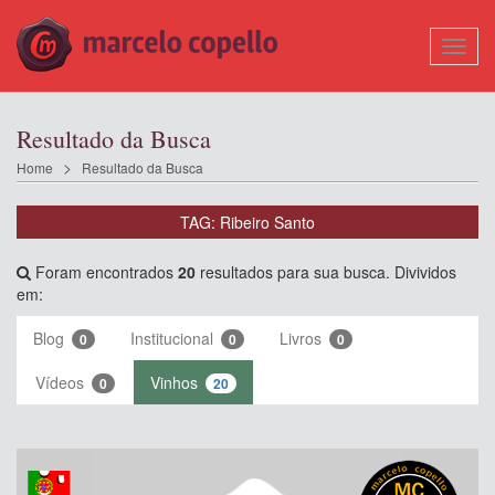
Mostr
Nave
Resultado da Busca
Home
Resultado da Busca
TAG: Ribeiro Santo
Foram encontrados
20
resultados para sua busca. Divividos
em:
Blog
Institucional
Livros
0
0
0
Vídeos
Vinhos
0
20